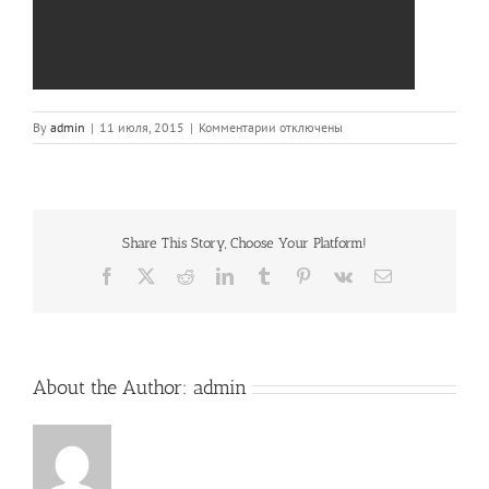
к
By
admin
|
11 июля, 2015
|
Комментарии
отключены
записи
slide_3.jpg
Share This Story, Choose Your Platform!
Facebook
X
Reddit
LinkedIn
Tumblr
Pinterest
Vk
Email
About the Author:
admin