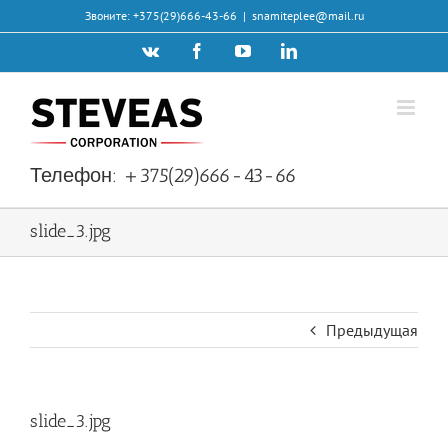
Skip
Звоните: +375(29)666-43-66
|
snamiteplee@mail.ru
to
Vk
Facebook
YouTube
LinkedIn
content
Телефон:
+375(29)666-43-66
slide_3.jpg
Предыдущая
slide_3.jpg