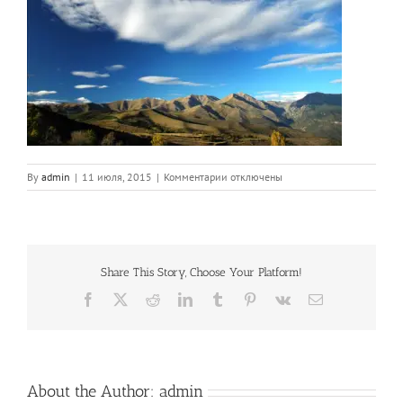
к
By
admin
|
11 июля, 2015
|
Комментарии
отключены
записи
slide_1.jpg
Share This Story, Choose Your Platform!
Facebook
X
Reddit
LinkedIn
Tumblr
Pinterest
Vk
Email
About the Author:
admin