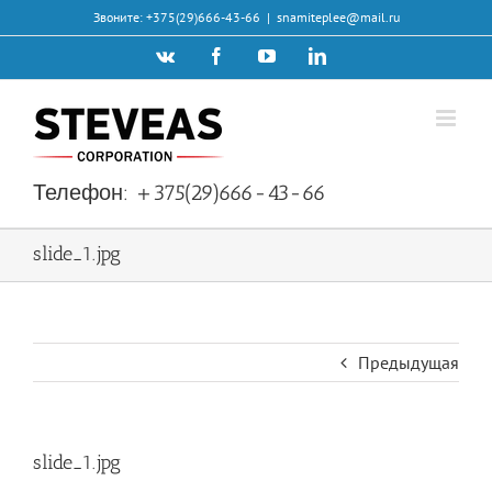
Skip
Звоните: +375(29)666-43-66
|
snamiteplee@mail.ru
to
Vk
Facebook
YouTube
LinkedIn
content
Телефон:
+375(29)666-43-66
slide_1.jpg
Предыдущая
slide_1.jpg