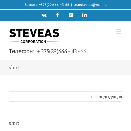
Skip
Звоните: +375(29)666-43-66
|
snamiteplee@mail.ru
to
Vk
Facebook
YouTube
LinkedIn
content
Телефон:
+375(29)666-43-66
shirt
Предыдущая
shirt