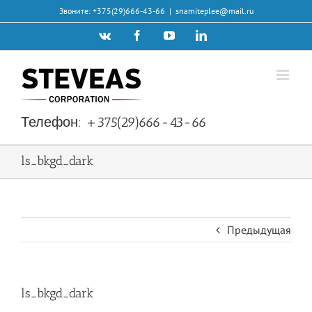
Skip
Звоните: +375(29)666-43-66
|
snamiteplee@mail.ru
to
Vk
Facebook
YouTube
LinkedIn
content
Телефон:
+375(29)666-43-66
ls_bkgd_dark
Предыдущая
ls_bkgd_dark