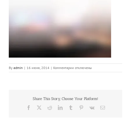
к
By
admin
|
16 июня, 2014
|
Комментарии
отключены
записи
ls_bkgd_dark
Share This Story, Choose Your Platform!
Facebook
X
Reddit
LinkedIn
Tumblr
Pinterest
Vk
Email