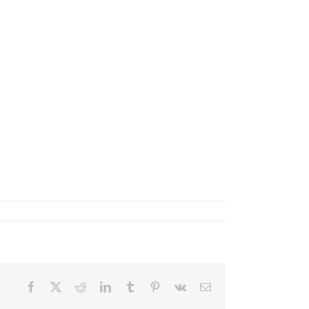
Facebook
X
Reddit
LinkedIn
Tumblr
Pinterest
Vk
Email