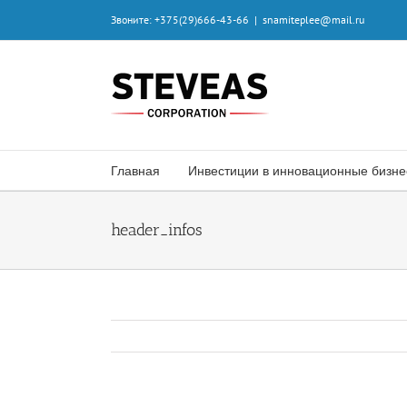
Skip
Звоните: +375(29)666-43-66
|
snamiteplee@mail.ru
to
content
Главная
Инвестиции в инновационные бизн
header_infos